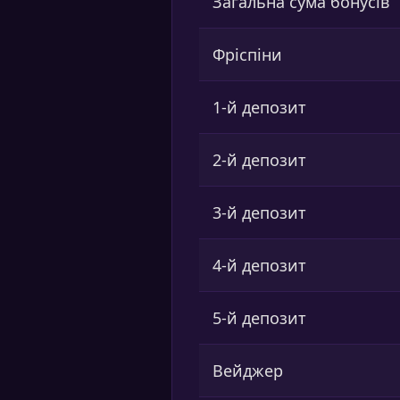
Загальна сума бонусів
Фріспіни
1-й депозит
2-й депозит
3-й депозит
4-й депозит
5-й депозит
Вейджер