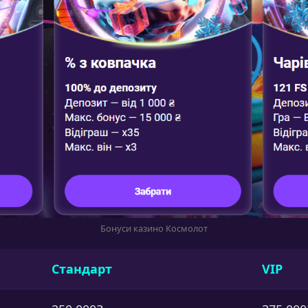
Бонуси казино Космолот
Стандарт
VIP