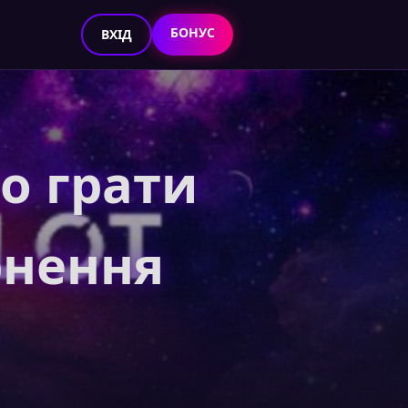
БОНУС
ВХІД
то грати
рнення