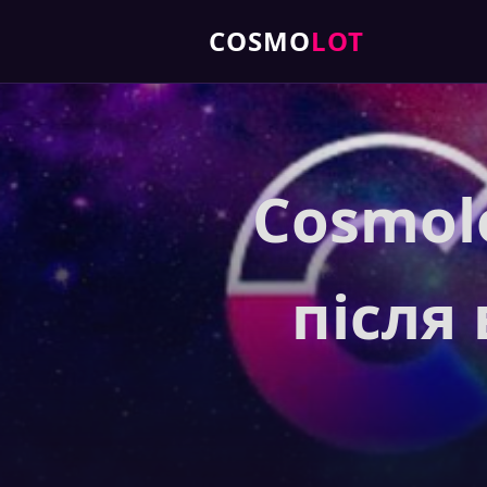
COSMO
LOT
Cosmolo
після