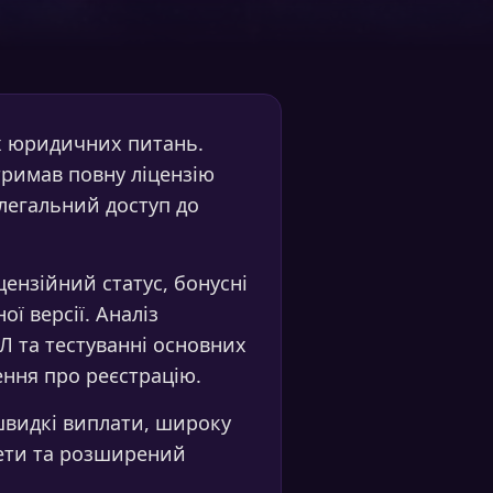
іх юридичних питань.
тримав повну ліцензію
 легальний доступ до
цензійний статус, бонусні
ї версії. Аналіз
Л та тестуванні основних
ення про реєстрацію.
 швидкі виплати, широку
акети та розширений