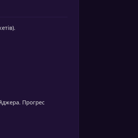
етів).
йджера. Прогрес