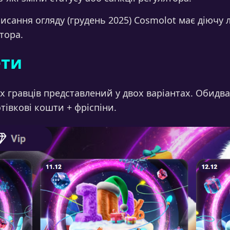
сання огляду (грудень 2025) Cosmolot має діючу 
тора.
ети
х гравців представлений у двох варіантах. Обидва
тівкові кошти + фріспіни.