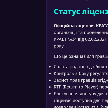
Статус ліценз
Офіційна ліцензія КРАІЛ
організації та проведенн
КРАІЛ №34 від 02.02.2021
року.
Що це означає для гравц
Сплата податків до бюдже
Контроль з боку регулято
Захист прав гравців згід
RTP (Return to Player) п
Блокування доступу для ос
Ліцензія доступна для пе
дозволяє відстежити будь