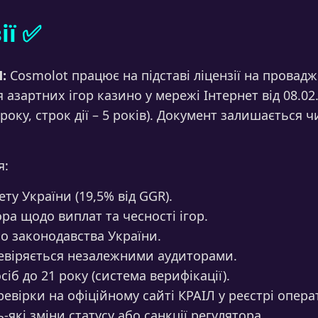
ії ✅
:
Cosmolot працює на підставі ліцензії на провадж
я азартних ігор казино у мережі Інтернет від 08.02
 року, строк дії – 5 років). Документ залишається
я:
ту України (19,5% від GGR).
ра щодо виплат та чесності ігор.
но законодавства України.
еревіряється незалежними аудиторами.
іб до 21 року (система верифікації).
ревірки на офіційному сайті КРАІЛ у реєстрі опера
-які зміни статусу або санкції регулятора.