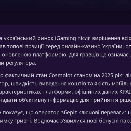
а український ринок iGaming після вирішення вс
ав топові позиції серед онлайн-казино України, о
 з оновленою платформою. Для гравців це означає
ми регулятора.
о фактичний стан Cosmolot станом на 2025 рік: лі
гор, швидкість виведення коштів та якість мобільно
характеристиках платформи, офіційних даних КРАІ
надати об'єктивну інформацію для прийняття ріш
у показує, що оператор зберіг ключові переваги:
тримку гривні. Водночас з'явилися нові бонусні п