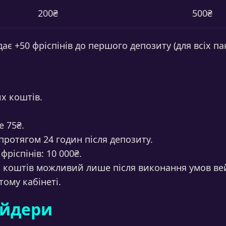
200₴
500₴
ає +50 фріспінів до першого депозиту (для всіх пак
х коштів.
е 75₴.
протягом 24 годин після депозиту.
ріспінів: 10 000₴.
х коштів можливий лише після виконання умов ве
ому кабінеті.
айдери